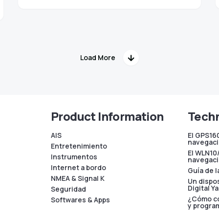
Load More
Product Information
Techn
AIS
El GPS16
navegac
Entretenimiento
El WLN10
Instrumentos
navegac
Internet a bordo
Guía de 
NMEA & Signal K
Un dispo
Digital Y
Seguridad
¿Cómo co
Softwares & Apps
y progra