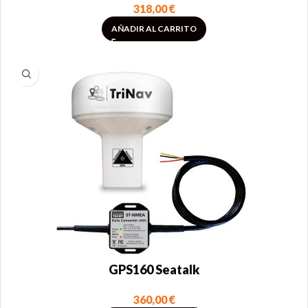
318,00
€
AÑADIR AL CARRITO
GPS160 Seatalk
360,00
€