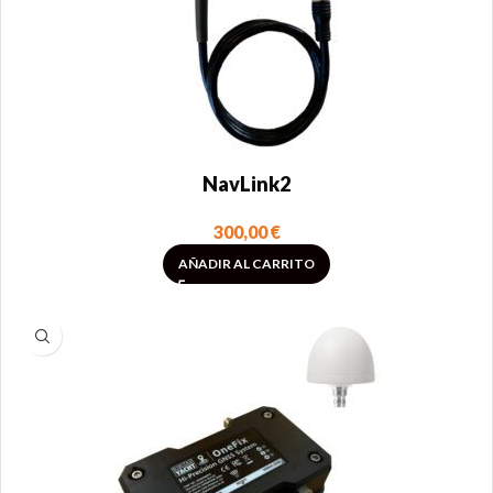
NavLink2
300,00
€
AÑADIR AL CARRITO