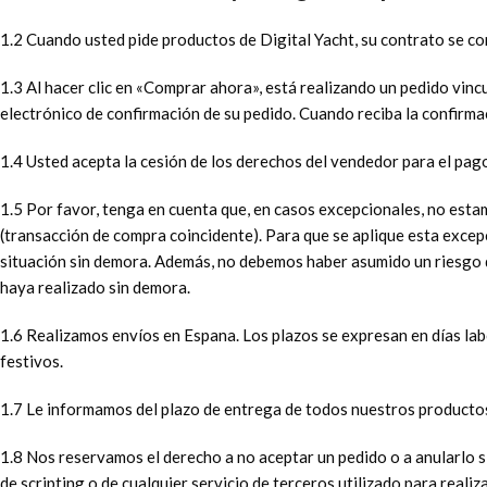
1.2 Cuando usted pide productos de Digital Yacht, su contrato se c
1.3 Al hacer clic en «Comprar ahora», está realizando un pedido vin
electrónico de confirmación de su pedido. Cuando reciba la confirma
1.4 Usted acepta la cesión de los derechos del vendedor para el pago
1.5 Por favor, tenga en cuenta que, en casos excepcionales, no est
(transacción de compra coincidente). Para que se aplique esta exce
situación sin demora. Además, no debemos haber asumido un riesgo d
haya realizado sin demora.
1.6 Realizamos envíos en Espana. Los plazos se expresan en días labo
festivos.
1.7 Le informamos del plazo de entrega de todos nuestros productos
1.8 Nos reservamos el derecho a no aceptar un pedido o a anularlo s
de scripting o de cualquier servicio de terceros utilizado para reali