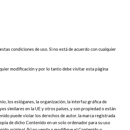
 estas condiciones de uso. Si no está de acuerdo con cualquier
uier modificación y por lo tanto debe visitar esta página
io, los eslóganes, la organización, la interfaz gráfica de
yes similares en la UE y otros países, y son propiedad o están
enido puede violar los derechos de autor, la marca registrada
copia de dicho Contenido en un solo ordenador para su uso
nido original, (b) no venda o modifique el Contenido o