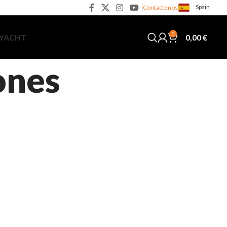
Spain
Contáctenos
0
0,00
€
 YACHT
ones