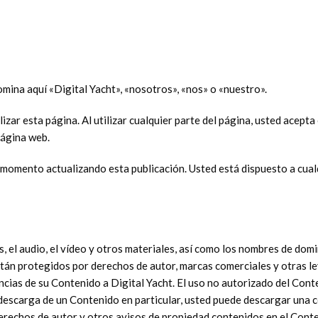
omina aquí «Digital Yacht», «nosotros», «nos» o «nuestro».
zar esta página. Al utilizar cualquier parte del página, usted acepta
página web.
 momento actualizando esta publicación. Usted está dispuesto a cualq
, el audio, el vídeo y otros materiales, así como los nombres de domin
stán protegidos por derechos de autor, marcas comerciales y otras le
ncias de su Contenido a Digital Yacht. El uso no autorizado del Cont
 descarga de un Contenido en particular, usted puede descargar una 
derechos de autor y otros avisos de propiedad contenidos en el Conte