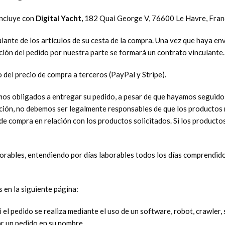
oncluye con
Digital Yacht,
182 Quai George V, 76600 Le Havre, Fra
culante de los artículos de su cesta de la compra. Una vez que haya 
ción del pedido por nuestra parte se formará un contrato vinculante.
 del precio de compra a terceros (PayPal y Stripe).
amos obligados a entregar su pedido, a pesar de que hayamos seguido
pción, no debemos ser legalmente responsables de que los productos 
e compra en relación con los productos solicitados. Si los producto
rables, entendiendo por días laborables todos los días comprendidos 
 en la siguiente página:
i el pedido se realiza mediante el uso de un software, robot, crawle
zar un pedido en su nombre