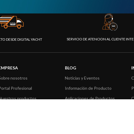
SERVICIO DE ATENCION AL CLIENTE IN
CTO DESDE DIGITAL YACHT
EMPRESA
BLOG
Sobre nosotros
Noticias y Eventos
C
Portal Profesional
Información de Producto
P
Nuestros productos
Aplicaciones de Productos
C
Fundación
Artículos técnicos
V
Prensa
R
Contáctenos