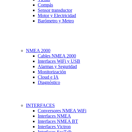
Compás
Sensor transductor
Motor y Electricidad
Barómetro y Meteo
NMEA 2000
Cables NMEA 2000
Interfaces WiFi y USB
Alarmas y Seguridad
Monitorización
Cloud e IA
Diagnóstico
INTERFACES
Conversores NMEA WiFi
Interfaces NMEA
Interfaces NMEA BT
Interfaces Victron
Interfaces SeaTalk