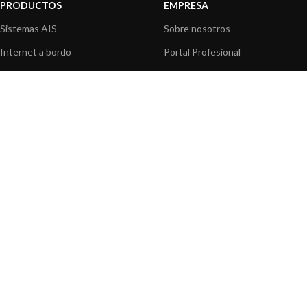
PRODUCTOS
EMPRESA
Sistemas AIS
Sobre nosotros
Internet a bordo
Portal Profesional
Sensores de navegación
Nuestros productos
Interfaz NMEA
Fundación
Navegación PC
Prensa
Navegación portátil
Contáctenos
BLOG
INFORMACION
Noticias y Eventos
Centro de Asistencia
Información de Producto
Preguntas frecuentes
Aplicaciones de Productos
Catálogo
Artículos técnicos
Vídeos
Recursos multimedia