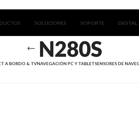
DUCTOS
SOLUCIONES
SOPORTE
DIGITAL
N280S
ET A BORDO & TV
NAVEGACIÓN PC Y TABLET
SENSORES DE NAVE