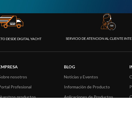
SERVICIO DE ATENCION AL CLIENTE IN
CTO DESDE DIGITAL YACHT
EMPRESA
BLOG
Sobre nosotros
Noticias y Eventos
C
Portal Profesional
Información de Producto
P
Nuestros productos
Aplicaciones de Productos
C
Fundación
Artículos técnicos
V
Prensa
R
Contáctenos