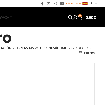
Spain
Contáctenos
0
0,00
€
 YACHT
ro
GACIÓN
SISTEMAS AIS
SOLUCIONES
ÚLTIMOS PRODUCTOS
Filtros