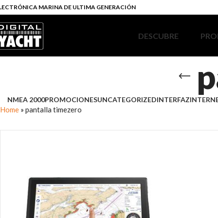
LECTRÓNICA MARINA DE ULTIMA GENERACIÓN
DESCUBRE
PRO
p
NMEA 2000
PROMOCIONES
UNCATEGORIZED
INTERFAZ
INTERN
Home
»
pantalla timezero