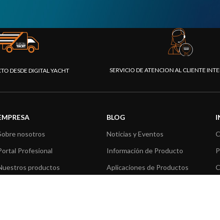
SERVICIO DE ATENCION AL CLIENTE IN
CTO DESDE DIGITAL YACHT
EMPRESA
BLOG
Sobre nosotros
Noticias y Eventos
C
Portal Profesional
Información de Producto
P
Nuestros productos
Aplicaciones de Productos
C
Fundación
Artículos técnicos
V
Prensa
R
Contáctenos