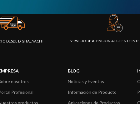
SERVICIO DE ATENCION AL CLIENTE IN
CTO DESDE DIGITAL YACHT
EMPRESA
BLOG
Sobre nosotros
Noticias y Eventos
C
Portal Profesional
Información de Producto
P
Nuestros productos
Aplicaciones de Productos
C
Fundación
Artículos técnicos
V
Prensa
R
Contáctenos