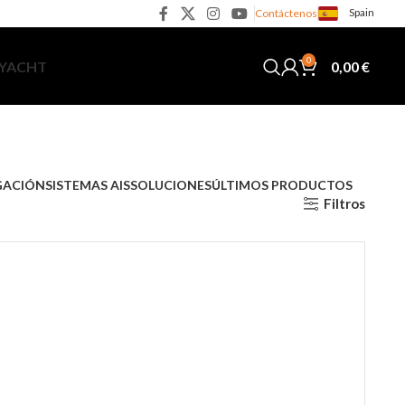
Spain
Contáctenos
0
0,00
€
 YACHT
GACIÓN
SISTEMAS AIS
SOLUCIONES
ÚLTIMOS PRODUCTOS
Filtros