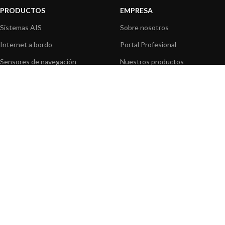
PRODUCTOS
EMPRESA
Sistemas AIS
Sobre nosotros
Internet a bordo
Portal Profesional
Sensores de navegación
Nuestros productos
Interfaz NMEA
Fundación
Navegación PC
Prensa
Navegación portátil
Contáctenos
BLOG
INFORMACION
Noticias y Eventos
Centro de Asistencia
Información de Producto
Preguntas frecuentes
Aplicaciones de Productos
Catálogo
Artículos técnicos
Vídeos