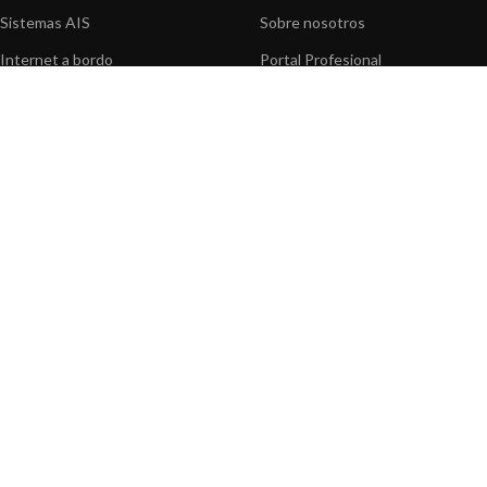
Sistemas AIS
Sobre nosotros
Internet a bordo
Portal Profesional
Sensores de navegación
Nuestros productos
Interfaz NMEA
Fundación
Navegación PC
Prensa
Navegación portátil
Contáctenos
BLOG
INFORMACION
Noticias y Eventos
Centro de Asistencia
Información de Producto
Preguntas frecuentes
Aplicaciones de Productos
Catálogo
Artículos técnicos
Vídeos
Recursos multimedia