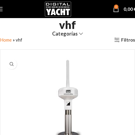
0
0,00
vhf
Categorías
Filtros
Home
»
vhf