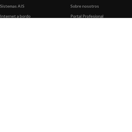
Sistemas AIS
Sobre nosotros
Internet a bordo
Portal Profesional
Sensores de navegación
Nuestros productos
Interfaz NMEA
Fundación
Navegación PC
Prensa
Navegación portátil
Contáctenos
BLOG
INFORMACION
Noticias y Eventos
Centro de Asistencia
Información de Producto
Preguntas frecuentes
Aplicaciones de Productos
Catálogo
Artículos técnicos
Vídeos
Recursos multimedia