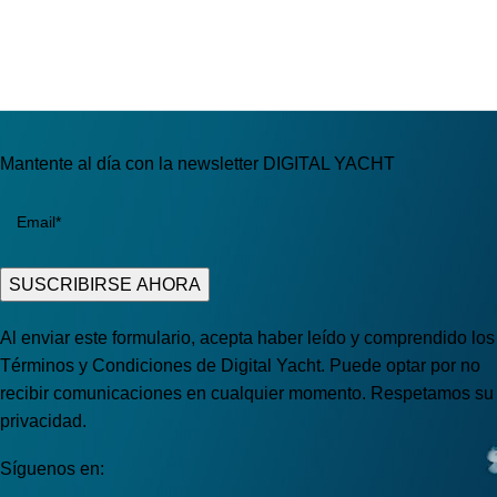
Mantente al día con la newsletter DIGITAL YACHT
Al enviar este formulario, acepta haber leído y comprendido los
Términos y Condiciones de Digital Yacht. Puede optar por no
recibir comunicaciones en cualquier momento. Respetamos su
privacidad.
Síguenos en: