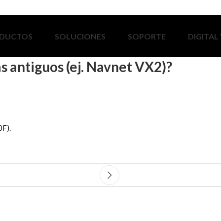
DUCTOS
SOLUCIONES
SOPORTE
DIGITAL
 antiguos (ej. Navnet VX2)?
0F).