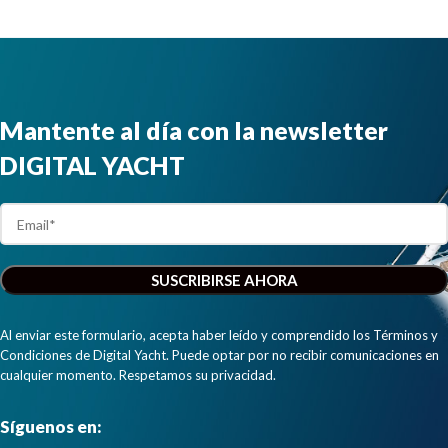
navegación
dispositivos.”
instaladores
NMEA2000
y
estén
constructores
disponibles
de barcos.
en las
NAVDoctor
aplicaciones
transforma
Mantente al día con la newsletter
de
cualquier
smartphones,
dispositivo
DIGITAL YACHT
tablets, iPads
móvil en un
y PCs"
analizador de
red NMEA
2000 y
muestra el
estado y la
situación de
su red NMEA
Al enviar este formulario, acepta haber leído y comprendido los Términos y
2000 en
Condiciones de Digital Yacht. Puede optar por no recibir comunicaciones en
una página
cualquier momento. Respetamos su privacidad.
web clara y
sencilla."
Síguenos en: