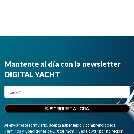
rendimiento
que utiliza los
sistemas de
posicionamiento
por satélite
GPS,
Glonass,
Beidou y
Galileo para
ofrecer una
Mantente al día con la newsletter
fiabilidad y
DIGITAL YACHT
precisión de
posicionamiento
excepcional.
Esta versión
tiene una
interfaz
NMEA 0183."
Al enviar este formulario, acepta haber leído y comprendido los
Términos y Condiciones de Digital Yacht. Puede optar por no recibir