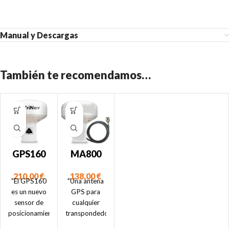
Manual y Descargas
También te recomendamos…
GPS160
MA800
NMEA
138,00
€
210,00
€
0183
"Una antena
"El GPS160
GPS para
es un nuevo
cualquier
sensor de
transpondedor
posicionamiento
AIS"
de alto