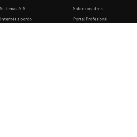
Sistemas AIS
Sobre nosotros
Internet a bordo
Portal Profesional
Sensores de navegación
Nuestros productos
Interfaz NMEA
Fundación
Navegación PC
Prensa
Navegación portátil
Contáctenos
BLOG
INFORMACION
Noticias y Eventos
Centro de Asistencia
Información de Producto
Preguntas frecuentes
Aplicaciones de Productos
Catálogo
Artículos técnicos
Vídeos
Recursos multimedia