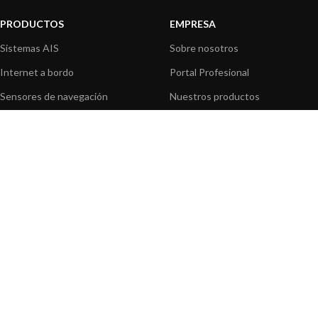
PRODUCTOS
EMPRESA
Sistemas AIS
Sobre nosotros
Internet a bordo
Portal Profesional
Sensores de navegación
Nuestros productos
Interfaz NMEA
Fundación
Navegación PC
Prensa
Navegación portátil
Contáctenos
BLOG
INFORMACION
Noticias y Eventos
Centro de Asistencia
Información de Producto
Preguntas frecuentes
Aplicaciones de Productos
Catálogo
Artículos técnicos
Vídeos