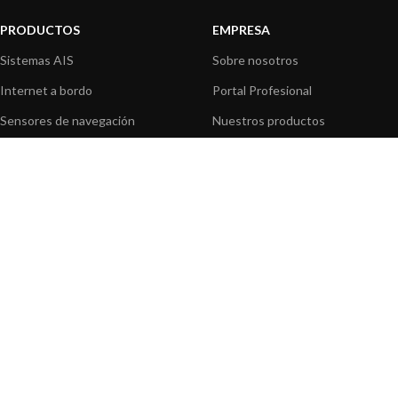
PRODUCTOS
EMPRESA
Sistemas AIS
Sobre nosotros
Internet a bordo
Portal Profesional
Sensores de navegación
Nuestros productos
Interfaz NMEA
Fundación
Navegación PC
Prensa
Navegación portátil
Contáctenos
BLOG
INFORMACION
Noticias y Eventos
Centro de Asistencia
Información de Producto
Preguntas frecuentes
Aplicaciones de Productos
Catálogo
Artículos técnicos
Vídeos