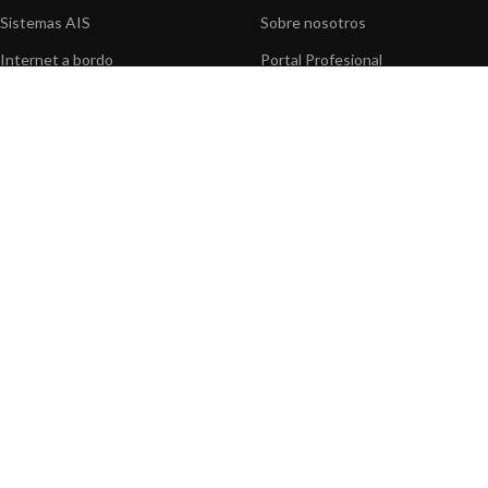
Sistemas AIS
Sobre nosotros
Internet a bordo
Portal Profesional
Sensores de navegación
Nuestros productos
Interfaz NMEA
Fundación
Navegación PC
Prensa
Navegación portátil
Contáctenos
BLOG
INFORMACION
Noticias y Eventos
Centro de Asistencia
Información de Producto
Preguntas frecuentes
Aplicaciones de Productos
Catálogo
Artículos técnicos
Vídeos
Recursos multimedia