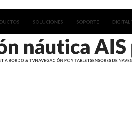
DUCTOS
SOLUCIONES
SOPORTE
DIGITAL
ón náutica AIS
ET A BORDO & TV
NAVEGACIÓN PC Y TABLET
SENSORES DE NAVE