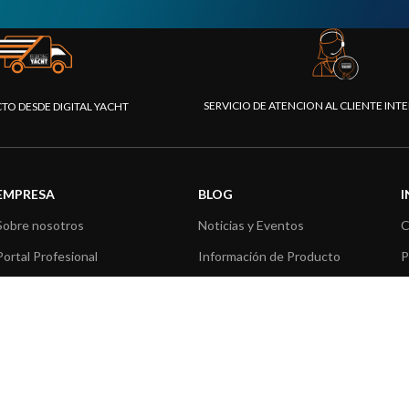
SERVICIO DE ATENCION AL CLIENTE IN
CTO DESDE DIGITAL YACHT
EMPRESA
BLOG
Sobre nosotros
Noticias y Eventos
C
Portal Profesional
Información de Producto
P
Nuestros productos
Aplicaciones de Productos
C
Fundación
Artículos técnicos
V
Prensa
R
Contáctenos