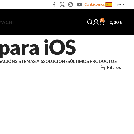
Spain
Contáctenos
0
0,00
€
 YACHT
 para iOS
GACIÓN
SISTEMAS AIS
SOLUCIONES
ÚLTIMOS PRODUCTOS
Filtros