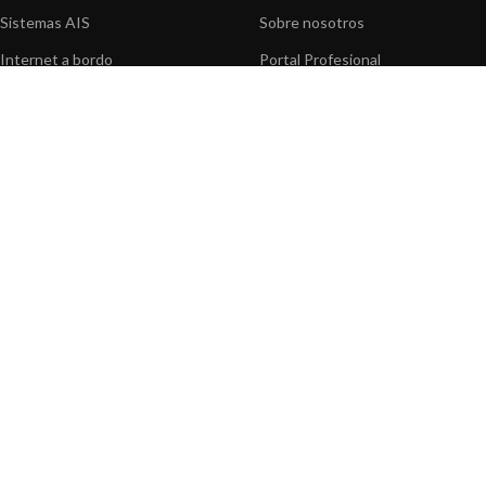
Sistemas AIS
Sobre nosotros
Internet a bordo
Portal Profesional
Sensores de navegación
Nuestros productos
Interfaz NMEA
Fundación
Navegación PC
Prensa
Navegación portátil
Contáctenos
BLOG
INFORMACION
Noticias y Eventos
Centro de Asistencia
Información de Producto
Preguntas frecuentes
Aplicaciones de Productos
Catálogo
Artículos técnicos
Vídeos
Recursos multimedia