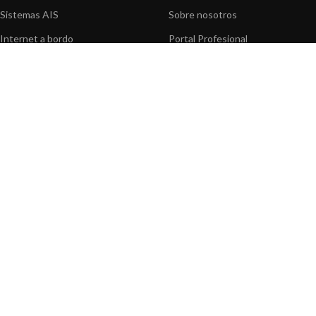
Sistemas AIS
Sobre nosotros
Internet a bordo
Portal Profesional
Sensores de navegación
Nuestros productos
Interfaz NMEA
Fundación
Navegación PC
Prensa
Navegación portátil
Contáctenos
BLOG
INFORMACION
Noticias y Eventos
Centro de Asistencia
Información de Producto
Preguntas frecuentes
Aplicaciones de Productos
Catálogo
Artículos técnicos
Vídeos
Recursos multimedia