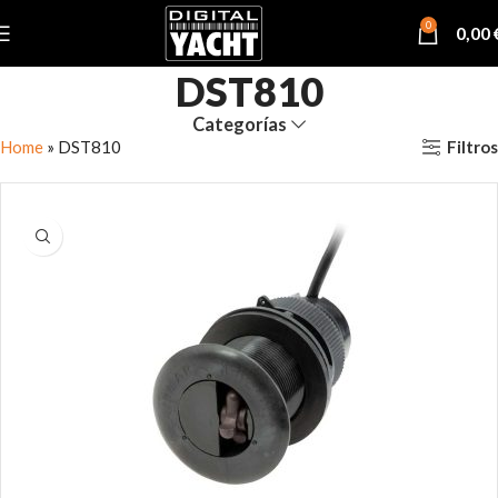
0
0,00
DST810
Categorías
Filtros
Home
»
DST810