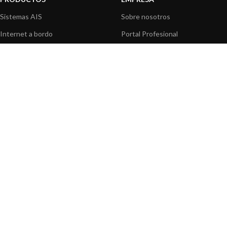
Sistemas AIS
Sobre nosotros
Internet a bordo
Portal Profesional
Sensores de navegación
Nuestros productos
Interfaz NMEA
Fundación
Navegación PC
Prensa
Navegación portátil
Contáctenos
BLOG
INFORMACION
Noticias y Eventos
Centro de Asistencia
Información de Producto
Preguntas frecuentes
Aplicaciones de Productos
Catálogo
Artículos técnicos
Vídeos
Recursos multimedia