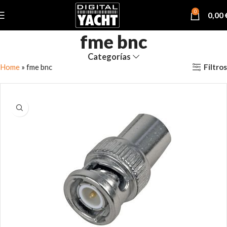
0
0,00
fme bnc
Categorías
Filtros
Home
»
fme bnc