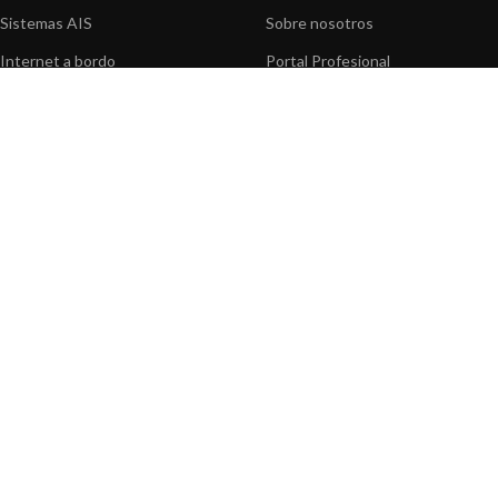
Sistemas AIS
Sobre nosotros
Internet a bordo
Portal Profesional
Sensores de navegación
Nuestros productos
Interfaz NMEA
Fundación
Navegación PC
Prensa
Navegación portátil
Contáctenos
BLOG
INFORMACION
Noticias y Eventos
Centro de Asistencia
Información de Producto
Preguntas frecuentes
Aplicaciones de Productos
Catálogo
Artículos técnicos
Vídeos
Recursos multimedia