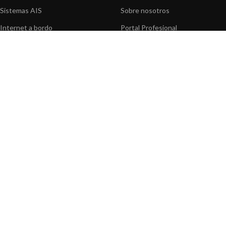
Sistemas AIS
Sobre nosotros
Internet a bordo
Portal Profesional
Sensores de navegación
Nuestros productos
Interfaz NMEA
Fundación
Navegación PC
Prensa
Navegación portátil
Contáctenos
BLOG
INFORMACION
Noticias y Eventos
Centro de Asistencia
Información de Producto
Preguntas frecuentes
Aplicaciones de Productos
Catálogo
Artículos técnicos
Vídeos
Recursos multimedia