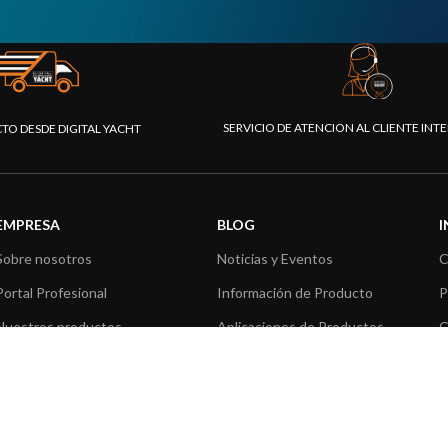
SERVICIO DE ATENCION AL CLIENTE IN
CTO DESDE DIGITAL YACHT
EMPRESA
BLOG
Sobre nosotros
Noticias y Eventos
C
Portal Profesional
Información de Producto
P
Nuestros productos
Aplicaciones de Productos
C
Fundación
Artículos técnicos
V
Prensa
R
Contáctenos