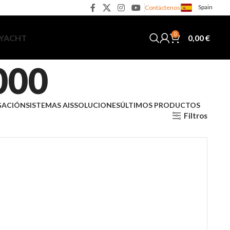
Spain
Contáctenos
0
0,00
€
 YACHT
000
GACIÓN
SISTEMAS AIS
SOLUCIONES
ÚLTIMOS PRODUCTOS
Filtros