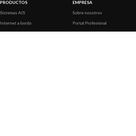
PRODUCTOS
EMPRESA
Sistemas AIS
Sobre nosotros
Internet a bordo
Portal Profesional
Sensores de navegación
Nuestros productos
Interfaz NMEA
Fundación
Navegación PC
Prensa
Navegación portátil
Contáctenos
BLOG
INFORMACION
Noticias y Eventos
Centro de Asistencia
Información de Producto
Preguntas frecuentes
Aplicaciones de Productos
Catálogo
Artículos técnicos
Vídeos
Recursos multimedia