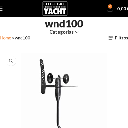
0
0,00
wnd100
Categorías
Filtros
Home
»
wnd100