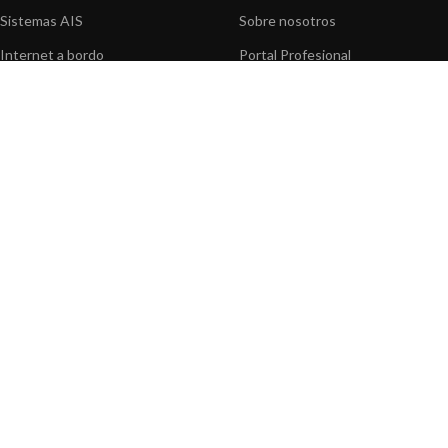
Sistemas AIS
Sobre nosotros
Internet a bordo
Portal Profesional
Sensores de navegación
Nuestros productos
Interfaz NMEA
Fundación
Navegación PC
Prensa
Navegación portátil
Contáctenos
BLOG
INFORMACION
Noticias y Eventos
Centro de Asistencia
Información de Producto
Preguntas frecuentes
Aplicaciones de Productos
Catálogo
Artículos técnicos
Vídeos
Recursos multimedia