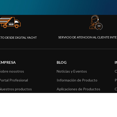
SERVICIO DE ATENCION AL CLIENTE IN
CTO DESDE DIGITAL YACHT
EMPRESA
BLOG
Sobre nosotros
Noticias y Eventos
C
Portal Profesional
Información de Producto
P
Nuestros productos
Aplicaciones de Productos
C
Fundación
Artículos técnicos
V
Prensa
R
Contáctenos