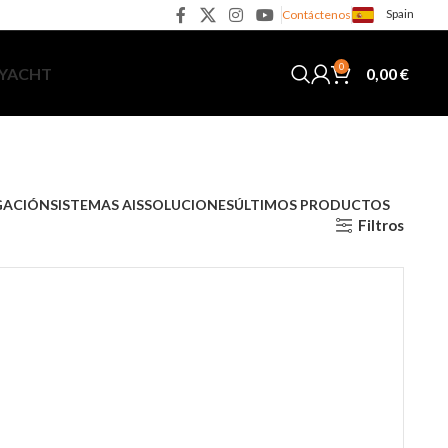
Spain
Contáctenos
0
0,00
€
 YACHT
GACIÓN
SISTEMAS AIS
SOLUCIONES
ÚLTIMOS PRODUCTOS
Filtros