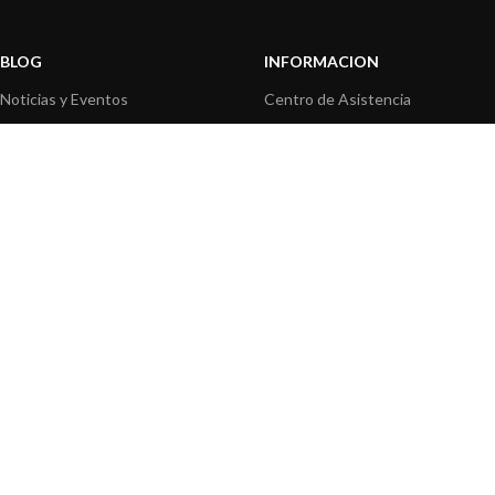
BLOG
INFORMACION
Noticias y Eventos
Centro de Asistencia
Información de Producto
Preguntas frecuentes
Aplicaciones de Productos
Catálogo
Artículos técnicos
Vídeos
Recursos multimedia
OPCIONES DE PAGO
|
|
© 2026 Digital Yacht - Todos los derechos reservados
Términos y Condiciones