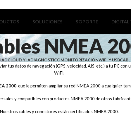
DUCTOS
SOLUCIONES
SOPORTE
DIGITAL
ables NMEA 2
IDAD
CLOUD Y IA
DIAGNÓSTICO
MONITORIZACIÓN
WIFI Y USB
CABL
viar tus datos de navegación (GPS, velocidad, AIS, etc.) a tu PC 
WiFi.
MEA 2000
, que le permiten ampliar su red NMEA 2000 a cualquier tama
rsales y compatibles con productos NMEA 2000 de otros fabricantes
Nuestros cables y conectores están certificados NMEA 2000.