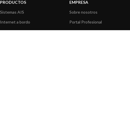
PRODUCTOS
EMPRESA
Sistemas AIS
Sobre nosotros
Internet a bordo
Portal Profesional
Sensores de navegación
Nuestros productos
Interfaz NMEA
Fundación
Navegación PC
Prensa
Navegación portátil
Contáctenos
BLOG
INFORMACION
Noticias y Eventos
Centro de Asistencia
Información de Producto
Preguntas frecuentes
Aplicaciones de Productos
Catálogo
Artículos técnicos
Vídeos
Recursos multimedia