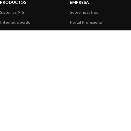
PRODUCTOS
EMPRESA
Sistemas AIS
Sobre nosotros
Internet a bordo
Portal Profesional
Sensores de navegación
Nuestros productos
Interfaz NMEA
Fundación
Navegación PC
Prensa
Navegación portátil
Contáctenos
BLOG
INFORMACION
Noticias y Eventos
Centro de Asistencia
Información de Producto
Preguntas frecuentes
Aplicaciones de Productos
Catálogo
Artículos técnicos
Vídeos
Recursos multimedia